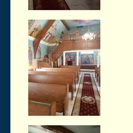
© 2026 Biserica Ortodoxa Sf. Prooroc Ilie Tesviteanul si Sf. Cuvioasa Parasc