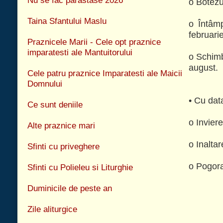
o Inaltarea Domnului - se odovaieste in ziua
Sfinti cu priveghere
o Pogorarea Sfantului Duh - se odovaieste a 
Sfinti cu Polieleu si Liturghie
Duminicile de peste an
Zile aliturgice
Cele 10 Porunci
Cele 9 porunci bisericesti
Data Sfintelor Pasti (2017-2030)
© 2026 Biserica Ortodoxa Sf. Prooroc Ilie Tesviteanul si Sf. Cuvioasa Parasc