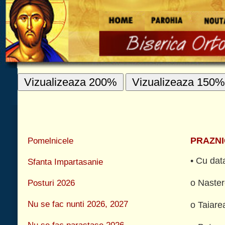
Vizualizeaza 200%
Vizualizeaza 150%
Vizualizeaza 100%
INFORMATII UT
Pomelnicele
PRAZNICELE MARI - CELE OPT PRAZN
• Cu data fixa:
Sfanta Impartasanie
o Nasterea Domnului - Craciunul - 25 decem
Posturi 2026
Nu se fac nunti 2026, 2027
o Taiarea Imprejur a Domnului - 1 ianuarie, 
Nu se fac parastase 2026
o Botezul Domnului - 6 ianuarie, dezlegare l
Taina Sfantului Maslu
o Întâmpinarea Domnului - 2 februarie, 
februarie.
Praznicele Marii - Cele opt praznice
imparatesti ale Mantuitorului
o Schimbarea la Fata a Domnului - 6 august
august.
Cele patru praznice Imparatesti ale Maicii
Domnului
• Cu data schimbatoare:
Ce sunt deniile
o Invierea Domnului - se odovaieste miercu
Alte praznice mari