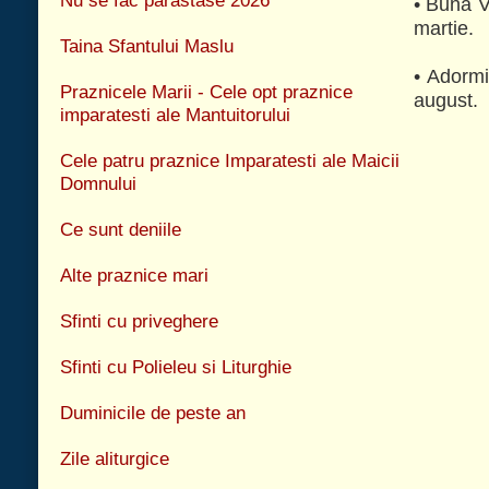
Sfinti cu priveghere
Sfinti cu Polieleu si Liturghie
Duminicile de peste an
Zile aliturgice
Cele 10 Porunci
Cele 9 porunci bisericesti
Data Sfintelor Pasti (2017-2030)
© 2026 Biserica Ortodoxa Sf. Prooroc Ilie Tesviteanul si Sf. Cuvioasa Parasc