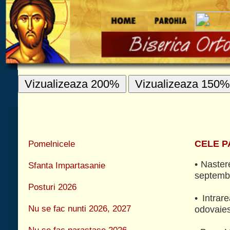
Vizualizeaza 200%
Vizualizeaza 150%
Vizualizeaza 100%
INFORMATII UT
Pomelnicele
CELE PATRU PRAZNICE IMPARATESTI 
• Nasterea Maicii Domnului - 8 septembrie,
Sfanta Impartasanie
septembrie.
Posturi 2026
• Intrarea in Biserica a Maicii Domnului
Nu se fac nunti 2026, 2027
odovaieste la 25 noiembrie.
Nu se fac parastase 2026
• Buna Vestire a Maicii Domnului - 25 marti
martie.
Taina Sfantului Maslu
• Adormirea Maicii Domnului - 15 august, 
Praznicele Marii - Cele opt praznice
august.
imparatesti ale Mantuitorului
Cele patru praznice Imparatesti ale Maicii
Domnului
Ce sunt deniile
Alte praznice mari